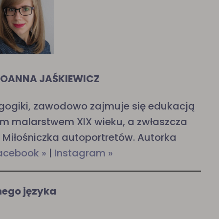
JOANNA JAŚKIEWICZ
dagogiki, zawodowo zajmuje się edukacją
m malarstwem XIX wieku, a zwłaszcza
. Miłośniczka autoportretów. Autorka
acebook »
|
Instagram »
nego języka