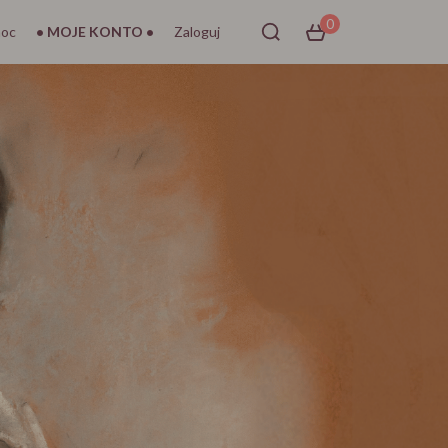
0
oc
• MOJE KONTO •
Zaloguj