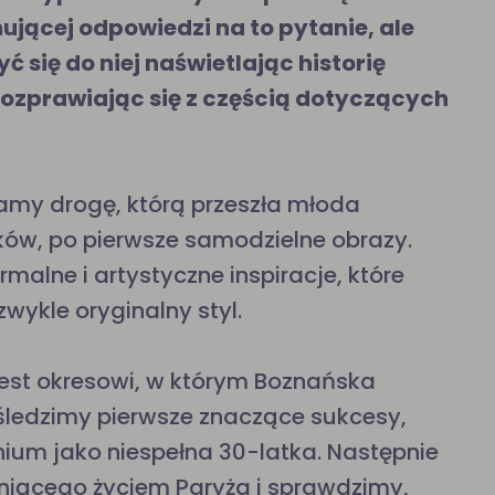
jącej odpowiedzi na to pytanie, ale
 się do niej naświetlając historię
 rozprawiając się z częścią dotyczących
amy drogę, którą przeszła młoda
ków, po pierwsze samodzielne obrazy.
alne i artystyczne inspiracje, które
zwykle oryginalny styl.
jest okresowi, w którym Boznańska
ześledzimy pierwsze znaczące sukcesy,
ium jako niespełna 30-latka. Następnie
ętniącego życiem Paryża i sprawdzimy,