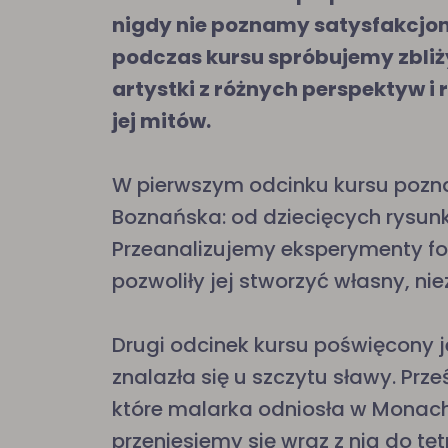
nigdy nie poznamy satysfakcjonu
podczas kursu spróbujemy zbliżyć
artystki z różnych perspektyw i
jej mitów.
W pierwszym odcinku kursu pozn
Boznańska: od dziecięcych rysun
Przeanalizujemy eksperymenty form
pozwoliły jej stworzyć własny, nie
Drugi odcinek kursu poświęcony 
znalazła się u szczytu sławy. Pr
które malarka odniosła w Monach
przeniesiemy się wraz z nią do t