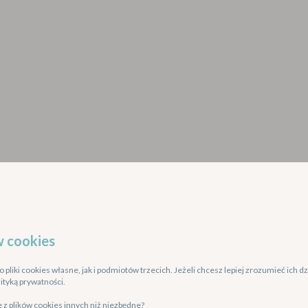
w cookies
pliki cookies własne, jak i podmiotów trzecich. Jeżeli chcesz lepiej zrozumieć ich dz
lityką prywatności.
 z plików cookies innych niż niezbędne?